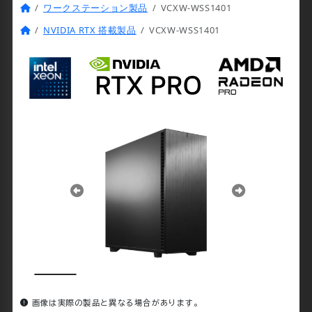
ワークステーション製品
VCXW-WSS1401
容
を
NVIDIA RTX 搭載製品
VCXW-WSS1401
ス
キッ
プ