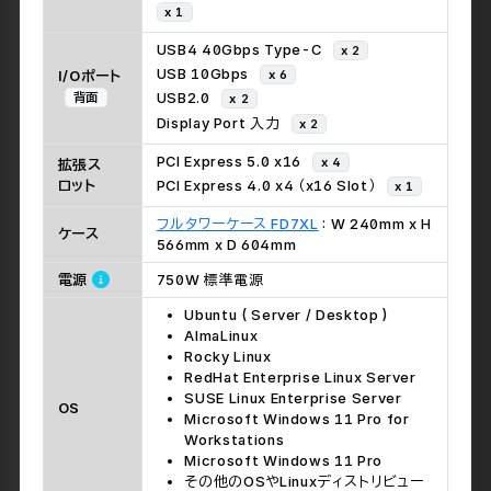
x 1
ネットワー
クI/F
2.5ギガビット イーサネット ( RJ45 )
x 1
USB4 40Gbps Type-C
x 2
USB 10Gbps
x 6
I/Oポート
背面
USB2.0
x 2
Display Port 入力
x 2
PCI Express 5.0 x16
x 4
拡張ス
ロット
PCI Express 4.0 x4 （x16 Slot）
x 1
フルタワーケース FD7XL
: W 240mm x H
ケース
566mm x D 604mm
電源
750W 標準電源
Ubuntu ( Server / Desktop )
AlmaLinux
Rocky Linux
RedHat Enterprise Linux Server
SUSE Linux Enterprise Server
OS
Microsoft Windows 11 Pro for
Workstations