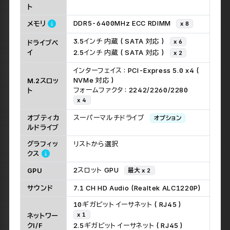
インテル Xeon 600 プロセッサー
CPU
x 1
チップセッ
インテル W890 チップセット
ト
DDR5-6400MHz ECC RDIMM
メモリ
x 8
3.5インチ 内蔵 ( SATA 対応 )
x 6
ドライブベ
イ
2.5インチ 内蔵 ( SATA 対応 )
x 2
インターフェイス : PCI-Express 5.0 x4 (
NVMe 対応 )
M.2スロッ
フォームファクタ : 2242/2260/2280
ト
x 4
オプティカ
スーパーマルチドライブ
オプション
ルドライブ
グラフィッ
リストから選択
クス
2スロット GPU
GPU
最大 x 2
サウンド
7.1 CH HD Audio (Realtek ALC1220P)
10ギガビット イーサネット ( RJ45 )