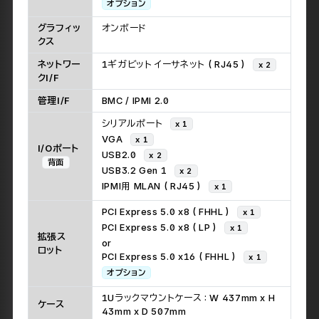
オプション
グラフィッ
オンボード
クス
ネットワー
1ギガビット イーサネット ( RJ45 )
x 2
クI/F
管理I/F
BMC / IPMI 2.0
シリアルポート
x 1
VGA
x 1
I/Oポート
USB2.0
x 2
背面
USB3.2 Gen 1
x 2
IPMI用 MLAN ( RJ45 )
x 1
PCI Express 5.0 x8 ( FHHL )
x 1
PCI Express 5.0 x8 ( LP )
x 1
拡張ス
or
ロット
PCI Express 5.0 x16 ( FHHL )
x 1
オプション
1Uラックマウントケース : W 437mm x H
ケース
43mm x D 507mm