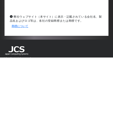
弊社ウェブサイト（本サイト）に表示・記載されている会社名、製
品名およびロゴ等は、各社の登録商標または商標です。
商標について
株式会社 日本コンピューティングシステム
〒110-0008 東京都台東区池之端 2-6-5 ＪＣＳビル
03-3821-3200
03-3821-3241
info
jcsn.co.jp
ホーム
サポート
購入方法
会社案内
ニュース