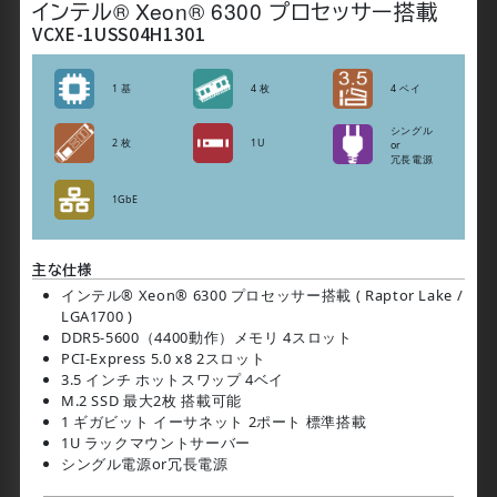
インテル® Xeon® 6300 プロセッサー搭載
VCXE-1USS04H1301
1 基
4 枚
4 ベイ
シングル
2 枚
1U
or
冗長電源
1GbE
主な仕様
インテル® Xeon® 6300 プロセッサー搭載 ( Raptor Lake /
LGA1700 )
DDR5-5600（4400動作）メモリ 4スロット
PCI-Express 5.0 x8 2スロット
3.5 インチ ホットスワップ 4ベイ
M.2 SSD 最大2枚 搭載可能
1 ギガビット イーサネット 2ポート 標準搭載
1U ラックマウントサーバー
シングル電源or冗長電源