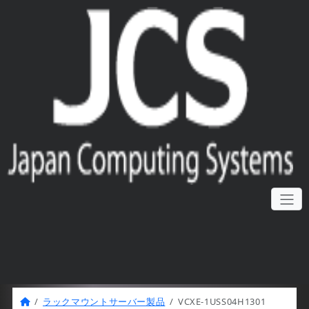
内
ラックマウントサーバー製品
VCXE-1USS04H1301
容